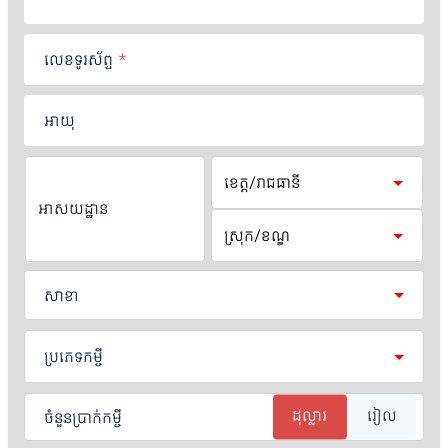
លេខទូរស័ព្ទ
*
អាយុ
អាសយដ្ឋាន
សាខា
ប្រភេទកម្ចី
ដុល្លារ
រៀល
ចំនួនប្រាក់កម្ចី