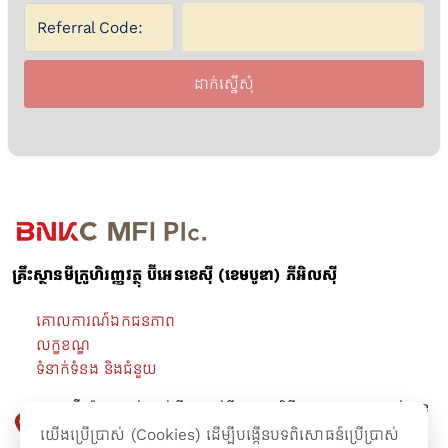
Referral Code:
ដាក់ស្នើសុំ
គ្រឹះស្ថានមីក្រូហិរញ្ញវត្ថុ ប៊ីអេនខេស៊ី (ខេមបូឌា) ភីអិលស៊ី
គោលការណ៍ឯកជនភាព
លក្ខខណ្ឌ
ទំនាក់ទំនង និងជំនួយ
អគារ ប៊ី-រ៉ាយ ជាន់ផ្ទាល់ដី -​ ជាន់ទី៤ មហាវិថីព្រះនរោត្តម សង្កាត់ទន្លេ
បាសាក់ ខណ្ឌចំការមន រាជធានីភ្នំពេញ។
យើងប្រើប្រាស់ (Cookies) ដើម្បីបង្កើនបទពិសោធន៍ប្រើប្រាស់