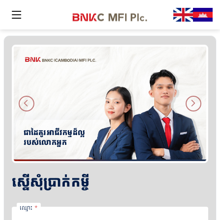
ជាដៃគូរអាជីវកម្មដ៏ល្អ
របស់លោកអ្នក
ស្នើសុំប្រាក់កម្ចី
ឈ្មោះ
*