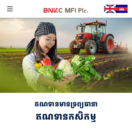
ឥណទានមានទ្រព្យធានា
ឥណទានកសិកម្ម