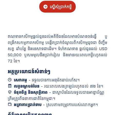
ស្នើសុំប្រាក់កម្ចី
ឥណទានកសិកម្មផ្ដល់ជូនដល់អតិថិជនដែលមានបំណងចង់ធ្វើ ឫ
ពង្រីកសកម្មភាពកសិកម្ម បង្កើតប្រាក់ចំណូលពីកសិកម្មដូចជា ចិញ្ចឹម
សត្វ ដាំបន្លៃ និងនេសាទជាដើម។ ទំហំឥណទាន ផ្ដល់ជូនដល់ USD
50,000 ឫសមមូលនឹងប្រាក់រៀល និងមានរយៈពេលកម្ចីរហូតដល់
72 ខែ។
អត្ថប្រយោជន៍សំខាន់ៗ
សេវាកម្ម
- ទទួលបានការអនុម័តឆាប់រហ័ស។
លក្ខខណ្ឌបត់បែន
- រយៈពេលសងត្រឡប់រហូតដល់ ៧២ ខែ។
ទំនុកចិត្ត និងសុវត្ថិភាព
- ជាស្ថាប័នដែលទទួលបានអាជ្ញាប័ណ្ណ
ត្រឹមត្រូវពីធនាគារជាតិនៃកម្ពុជា។
អត្រាការប្រាក់ទាប
- ស្របតាមតម្រូវការរបស់លោកអ្នក។