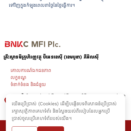
ទៅវិញ​ក្នុងកំឡុងពេល៣ថ្ងៃនៃថ្ងៃធ្វើការ។
គ្រឹះស្ថានមីក្រូហិរញ្ញវត្ថុ ប៊ីអេនខេស៊ី (ខេមបូឌា) ភីអិលស៊ី
គោលការណ៍ឯកជនភាព
លក្ខខណ្ឌ
ទំនាក់ទំនង និងជំនួយ
អគារ ប៊ី-រ៉ាយ ជាន់ផ្ទាល់ដី -​ ជាន់ទី៤ មហាវិថីព្រះនរោត្តម សង្កាត់ទន្លេ
បាសាក់ ខណ្ឌចំការមន រាជធានីភ្នំពេញ។
យើងប្រើប្រាស់ (Cookies) ដើម្បីបង្កើនបទពិសោធន៍ប្រើប្រាស់
រក្សាសុវត្ថិភាពគេហទំព័រ និងស្វែងយល់ពីរបៀបដែលអ្នកប្រើ
ប្រាស់ចូលប្រើគេហទំព័ររបស់យើង។
@២០១៦ រក្សាសិទ្ធគ្រប់យ៉ាងដោយគ្រឹះស្ថានមីក្រូហិរញ្ញវត្ថុ ប៊ីអេនខេស៊ី (ខេមបូឌា)