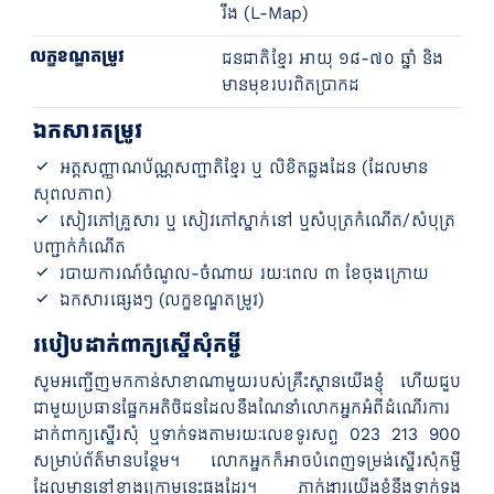
រឹង (L-Map)
លក្ខខណ្ឌតម្រូវ
ជនជាតិខ្មែរ អាយុ ១៨-៧០ ឆ្នាំ និង
មានមុខរបរពិតប្រាកដ
ឯកសារតម្រូវ
អត្តសញ្ញាណប័ណ្ណសញ្ជាតិខ្មែរ ឬ លិខិតឆ្លងដែន (ដែលមាន
សុពលភាព)
សៀវភៅគ្រួសារ ឬ សៀវភៅស្នាក់នៅ ឬសំបុត្រកំណើត/សំបុត្រ
បញ្ជាក់កំណើត
របាយការណ៍ចំណូល-ចំណាយ រយៈពេល ៣ ខែចុងក្រោយ
ឯកសារផ្សេងៗ (លក្ខខណ្ឌតម្រូវ)
របៀបដាក់ពាក្យស្នើសុំកម្ចី
សូមអញ្ជើញមកកាន់សាខាណាមួយរបស់គ្រឹះស្ថានយើងខ្ញុំ ហើយ​ជួប​
ជាមួយប្រធានផ្នែកអតិថិជនដែល​នឹងណែនាំលោកអ្នកអំពីដំណើរការ
ដាក់​ពាក្យ​ស្នើរសុំ ឬទាក់ទងតាមរយៈលេខទូរសព្ទ 023 213 900
សម្រាប់ព័ត៌មានបន្ថែម។ លោកអ្នកក៏អាចបំពេញទម្រង់ស្នើរសុំកម្ចី
ដែល​មាននៅខាង​ក្រោមនេះផង​ដែរ។ ភ្នាក់ងារយើងខ្ញុំ​នឹងទាក់ទង