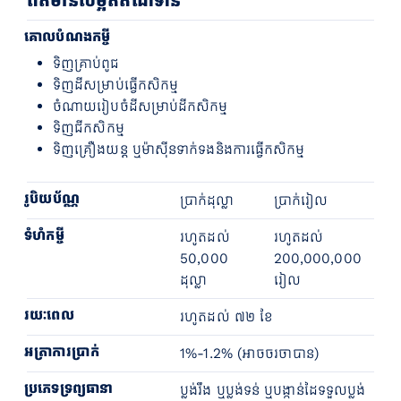
ព័ត៌មានលម្អិតឥណទាន
គោលបំណងកម្ចី
ទិញគ្រាប់ពូជ
ទិញដីសម្រាប់ធ្វើកសិកម្ម
ចំណាយរៀបចំដីសម្រាប់ដីកសិកម្ម
ទិញជីកសិកម្ម
ទិញគ្រឿងយន្ត ឬម៉ាស៊ីនទាក់ទងនិងការធ្វើកសិកម្ម
រូបិយប័ណ្ណ
ប្រាក់ដុល្លា
ប្រាក់រៀល
ទំហំកម្ចី
រហូតដល់
រហូតដល់
50,000
200,000,000
ដុល្លា
រៀល
រយៈពេល
រហូតដល់ ៧២ ខែ
អត្រាការប្រាក់
1%-1.2% (អាចចរចាបាន)
ប្រភេទទ្រព្យធានា
ប្លង់រឹង ឬប្លង់ទន់ ឬបង្កាន់ដៃទទួលប្លង់