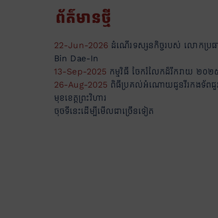
ព័ត៌មានថ្មី
22-Jun-2026
ដំណើរទស្សនកិច្ចរបស់ លោកប្រធ
Bin Dae-In
13-Sep-2025
កម្មវិធី ចែករំលែកដ៏រីករាយ ២០២
26-Aug-2025
ពិធីប្រគល់អំណោយជូនវីរកងទ័ពជួ
មុខខេត្តព្រះវិហារ
ចុចទីនេះដើម្បីមើលជាច្រើនទៀត