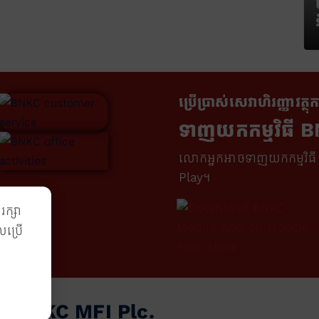
ប្រើប្រាស់សេវាហិរញ្ញាវត្
ទាញយកកម្មវិធី 
លោកអ្នកអាចទាញយកកម្មវិធ
Play។
រក្សា
លប្រើ
្ទដៃ BNKC MFI Plc.