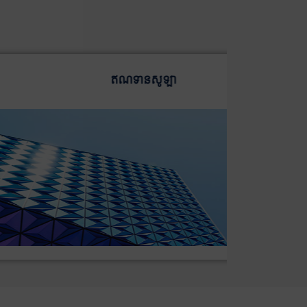
ឥណទានប្រើប្រាស់ផ្ទាល់ខ្លួន