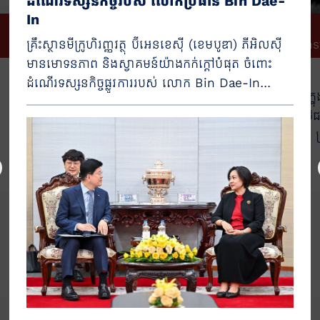
ដំណើរទស្សនកិច្ចរបស់ លោកប្រធាន Bin Dae-
In
គ្រឹះស្ថានមីក្រូហិរញ្ញវត្ថុ ប៊ីអេនខេស៊ី (ខេមបូឌា) ភីអិលស៊ី
Facebook
In
មានមោទនភាព និងស្វាគមន៍យ៉ាងកក់ក្តៅបំផុត ចំពោះ
ដំណើរទស្សនកិច្ចផ្លូវការរបស់ លោក Bin Dae-In
យើងខ្ញុំពិតជាមានមោទនភាព ក្
ប្រធានក្រុមប្រឹក្សាភិបាលនៃ BNK Financial Group
ទៅទៀត យើងចង់ផ្តល់ជូនអតិថិជនគ្
ឥតខ្ចោះពី 
17
271
ចំនួនសាខា
ចំនួន​បុគ្គលិក