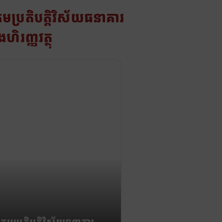
រមប្រតិបត្តិវិស័យធនាគារ
ងហិរញ្ញវត្ថុ