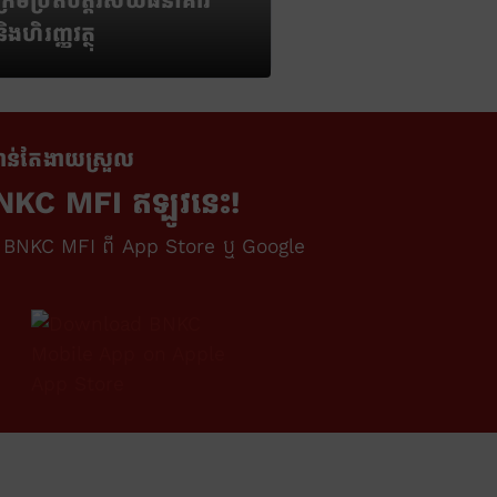
ក្រមប្រតិបត្តិវិស័យធនាគារ
និងហិរញ្ញវត្ថុ
ថុកាន់តែងាយស្រួល
BNKC MFI ឥឡូវនេះ!
ី BNKC MFI ពី App Store ឬ Google