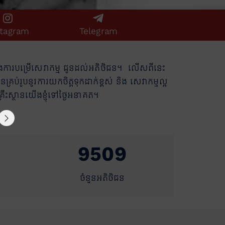
stagram
Telegram
នុងការបម្រើសេវាកម្ម ជូនដល់អតិថិជន។ លើសពីនេះ
រប់រូបនូវការយកចិត្តទុកដាក់ខ្ពស់ និង សេវាកម្មល្អ
គ្រឹះស្ថានយើងខ្ញុំទៅថ្ងៃអនាគត។
9509
ចំនួនអតិថិជន