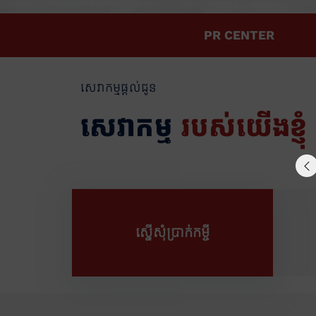
PR CENTER
សេវាកម្មផ្តល់ជូន
សេវាកម្ម
របស់យើងខ្ញុំ
ស្នើសុំប្រាក់កម្ចី