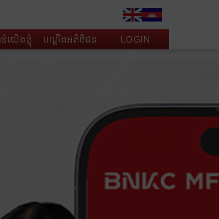
់យើងខ្ញុំ
បណ្តឹងអតិថិជន
LOGIN