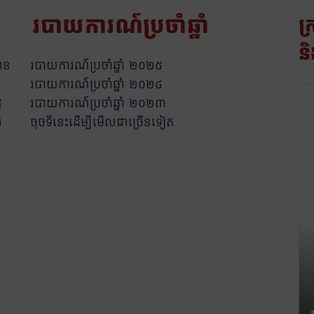
របាយការណ៍​ប្រចាំឆ្នាំ
ក្
និ
ាន
របាយការណ៌ប្រចាំឆ្នាំ ២០២៥
របាយការណ៌ប្រចាំឆ្នាំ ២០២៤
៥
របាយការណ៌ប្រចាំឆ្នាំ ២០២៣
រ
ចុចទីនេះដើម្បីមើលជាច្រើនទៀត