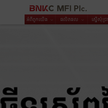
អំពី​ពួក​យើង
ផលិតផល
ស្នើសុំប្រា