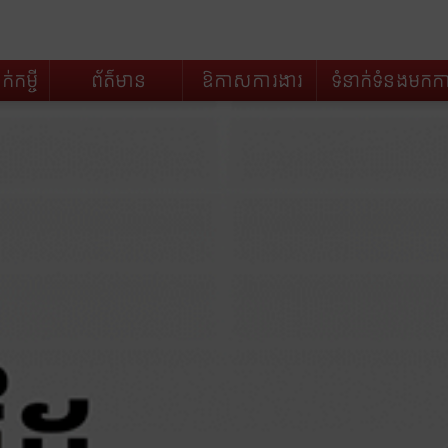
ក់កម្ចី
ព័ត៌មាន
ឱកាសការងារ
ទំនាក់ទំនងមកកាន