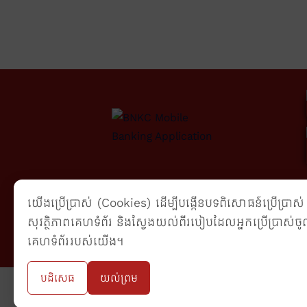
យើងប្រើប្រាស់ (Cookies) ដើម្បីបង្កើនបទពិសោធន៍ប្រើប្រាស់ 
សុវត្ថិភាពគេហទំព័រ និងស្វែងយល់ពីរបៀបដែលអ្នកប្រើប្រាស់ចូ
គេហទំព័ររបស់យើង។
បដិសេធ
យល់ព្រម
សូមណែនាំអំពីសេវាកម្មទូរស័ព