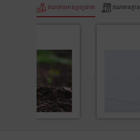
ឥណទានមានទ្រព្យធានា
ឥណទានគ្មានទ
ឥណទានអាជីវកម្ម