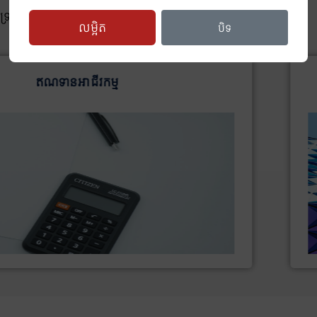
្រព្យធានា
លម្អិត
បិទ
ឥណទានសូឡា