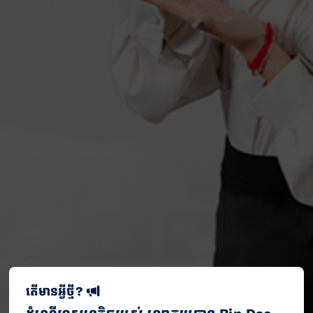
តើមានអ្វីថ្មី?