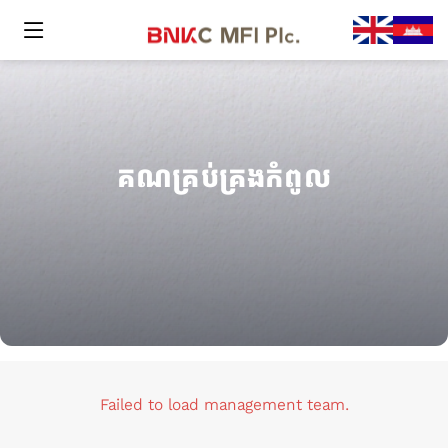
គណគ្រប់គ្រងកំពូល
Failed to load management team.