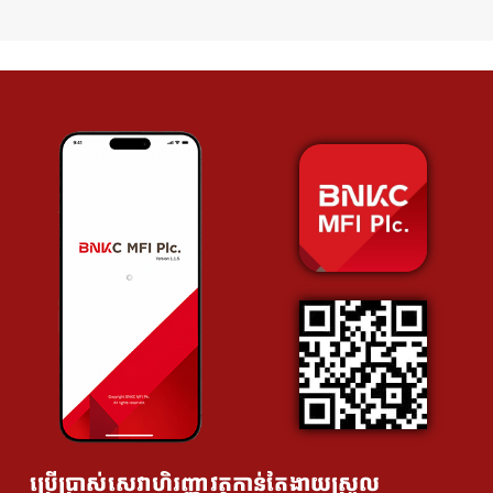
ប្រើប្រាស់សេវាហិរញ្ញាវត្ថុកាន់តែងាយស្រួល