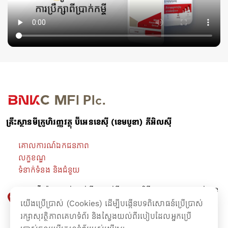
គ្រឹះស្ថានមីក្រូហិរញ្ញវត្ថុ ប៊ីអេនខេស៊ី (ខេមបូឌា) ភីអិលស៊ី
គោលការណ៍ឯកជនភាព
លក្ខខណ្ឌ
ទំនាក់ទំនង និងជំនួយ
អគារ ប៊ី-រ៉ាយ ជាន់ផ្ទាល់ដី -​ ជាន់ទី៤ មហាវិថីព្រះនរោត្តម សង្កាត់ទន្លេ
បាសាក់ ខណ្ឌចំការមន រាជធានីភ្នំពេញ។
យើងប្រើប្រាស់ (Cookies) ដើម្បីបង្កើនបទពិសោធន៍ប្រើប្រាស់
រក្សាសុវត្ថិភាពគេហទំព័រ និងស្វែងយល់ពីរបៀបដែលអ្នកប្រើ