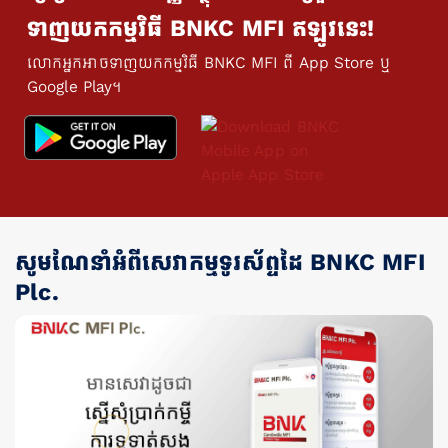
ទាញយកកម្មវិធី BNKC MFI ឥឡូវនេះ!
លោកអ្នកអាចទាញយកកម្មវិធី BNKC MFI ពី App Store ឬ
Google Play។
សូមណែនាំអំពីសេវាកម្មទូរស័ព្ទដៃ BNKC MFI
Plc.