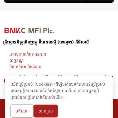
គ្រឹះស្ថានមីក្រូហិរញ្ញវត្ថុ ប៊ីអេនខេស៊ី (ខេមបូឌា) ភីអិលស៊ី
គោលការណ៍ឯកជនភាព
លក្ខខណ្ឌ
ទំនាក់ទំនង និងជំនួយ
អគារ ប៊ី-រ៉ាយ ជាន់ផ្ទាល់ដី -​ ជាន់ទី៤ មហាវិថីព្រះនរោត្តម សង្កាត់ទន្លេ
បាសាក់ ខណ្ឌចំការមន រាជធានីភ្នំពេញ។
យើងប្រើប្រាស់ (Cookies) ដើម្បីបង្កើនបទពិសោធន៍ប្រើប្រាស់
រក្សាសុវត្ថិភាពគេហទំព័រ និងស្វែងយល់ពីរបៀបដែលអ្នកប្រើ
ប្រាស់ចូលប្រើគេហទំព័ររបស់យើង។
@២០១៦ រក្សាសិទ្ធគ្រប់យ៉ាងដោយគ្រឹះស្ថានមីក្រូហិរញ្ញវត្ថុ ប៊ីអេនខេស៊ី (ខេមបូឌា)
បដិសេធ
យល់ព្រម
ភីអិលស៊ី