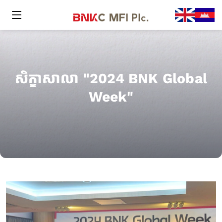
សិក្ខាសាលា "2024 BNK Global
Week"