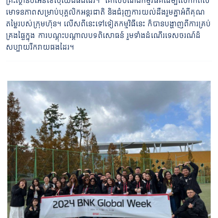
គ្រឹះស្ថានប៊ីអេនខេស៊ីយើងផងដែរ។ គោលបំណងកម្មវិធីគឺដើម្បីលើកកំពស់
មោទនភាពសម្រាប់បុគ្គលិកអន្តរជាតិ និងជំរុញការយល់ដឹងរួមគ្នាអំពីគុណ
តម្លៃរបស់ក្រុមហ៊ុន។ លើសពីនេះទៅទៀតកម្មវិធីនេះ ក៏បានបង្ហាញពីការគ្រប់
គ្រងផ្ទៃក្នុង ការបណ្តុះបណ្តាលបទពិសោធន៍ រួមទាំងដំណើរទេសចរណ៍ដ៏
សប្បាយរីករាយផងដែរ។