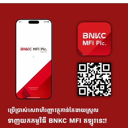
ប្រើប្រាស់សេវាហិរញ្ញាវត្ថុកាន់តែងាយស្រួល
ទាញយកកម្មវិធី BNKC MFI ឥឡូវនេះ!