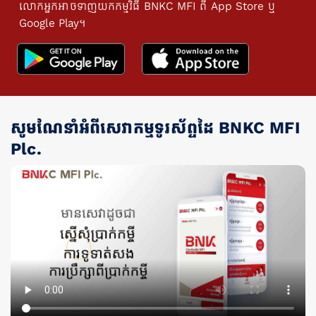
លោកអ្នកអាចទាញយកកម្មវិធី BNKC MFI ពី App Store ឬ
Google Play។
សូមណែនាំអំពីសេវាកម្មទូរស័ព្ទដៃ BNKC MFI
Plc.