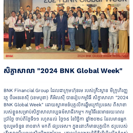
សិក្ខាសាលា "2024 BNK Global Week"
BNK Financial Group ដែលជាក្រុមហ៊ុនមេ របស់គ្រឹះស្ថាន មីក្រូហិរញ្ញ
វត្ថុ ប៊ីអេនខេស៊ី (ខេមបូឌា) ភីអិលស៊ី បានរៀបកម្មវិធី សិក្ខាសាលា "2024
BNK Global Week" ដោយស្វាគមន៍បុគ្គលិកឆ្នើមក្រៅប្រទេស ពីសាខា
របស់ខ្លួនសម្រាប់សិក្ខាសាលាវប្បធម៌សាជីវកម្ម។ កម្មវិធីនេះមានរយៈពេល
ប្រាំថ្ងៃ ចាប់ពីថ្ងៃទី១១ រហូតដល់ ថ្ងៃ១៥ ខែវិច្ឆិកា ឆ្នាំ២០២៤ ដែលមានអ្នក
ចូលរួមចំនួន ៣០នាក់ មកពី ៨ប្រទេស។ ក្នុងនោះក៏មានបុគ្គលិក ៥រូបរបស់