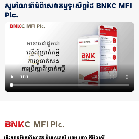
សូមណែនាំអំពីសេវាកម្មទូរស័ព្ទដៃ BNKC MFI
Plc.
គ្រឹះស្ថានមីក្រូហិរញ្ញវត្ថុ ប៊ីអេនខេស៊ី (ខេមបូឌា) ភីអិលស៊ី