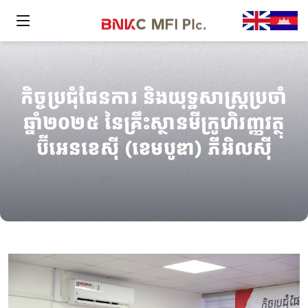
កិច្ចប្រជុំផែនការ និងយុទ្ធសាស្ត្រប្រចាំ
ឆ្នាំ២០២៥ នៃគ្រឹះស្ថានមីក្រូហិរញ្ញវត្ថុ
ប៊ីអេនខេស៊ី (ខេមបូឌា) ភីអិលស៊ី