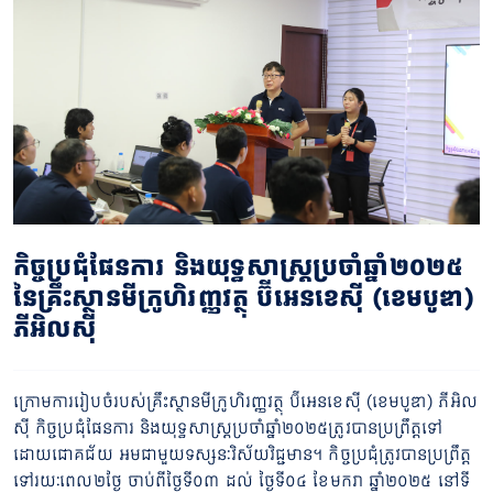
កិច្ចប្រជុំផែនការ និងយុទ្ធសាស្ត្រប្រចាំឆ្នាំ២០២៥
នៃគ្រឹះស្ថានមីក្រូហិរញ្ញវត្ថុ ប៊ីអេនខេស៊ី (ខេមបូឌា)
ភីអិលស៊ី
ក្រោមការរៀបចំរបស់គ្រឹះស្ថានមីក្រូហិរញ្ញវត្ថុ ប៊ីអេនខេស៊ី (ខេមបូឌា) ភីអិល
ស៊ី កិច្ចប្រជុំផែនការ និងយុទ្ធសាស្ត្រប្រចាំឆ្នាំ២០២៥ត្រូវបានប្រព្រឹត្តទៅ
ដោយជោគជ័យ អមជាមួយទស្សនៈវិស័យវិជ្ជមាន។ កិច្ចប្រជុំត្រូវបានប្រព្រឹត្ត
ទៅរយៈពេល២ថ្ងែ ចាប់ពីថ្ងៃទី០៣ ដល់ ថ្ងៃទី០៤ ខែមករា ឆ្នាំ២០២៥ នៅទី