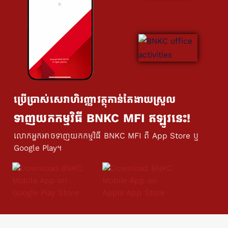
ប្រើប្រាស់សេវាហិរញ្ញាវត្ថុកាន់តែងាយស្រួល
ទាញយកកម្មវិធី BNKC MFI ឥឡូវនេះ!
លោកអ្នកអាចទាញយកកម្មវិធី BNKC MFI ពី App Store ឬ
Google Play។