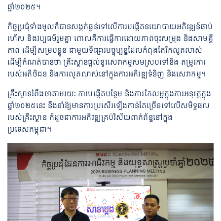
ឆ្នាំ២០២៥។
កិច្ចប្រជុំទាំងមូលក៏បានសង្កត់ធ្ងន់ទៅលើការបង្កើតនយោបាយអភិវឌ្ឍន៍ឆាប់
រហ័ស និងវប្បធម៌រួមគ្នា ពោលគឺការធ្វើការដោយភាពចុះសម្រុង និងសាមគ្គី
ភាព ដើម្បីសម្របខ្លួន ជាមួយទីផ្សារបច្ចុប្បន្នដែលកំពុងតែរីកលូតលាស់
ដើម្បីកំណត់បានថា គ្រឹះស្ថានផ្តល់នូវសេវាកម្មសមស្របទៅនឹង តម្រូវការ
របស់អតិថិជន និងការលូតលាស់នៅក្នុងការអភិវឌ្ឍទំនិញ និងសេវាកម្ម។
គ្រឹះស្ថានរំពឹងថាតាមរយៈ ការបង្កើតបន្ថែម និងការកែលម្អក្នុងការអនុវត្តក្នុង
ឆ្នាំ២០២៥នេះ នឹងនាំឱ្យមានការប្រសើរឡើងកាន់តែច្រើនទៅលើសមិទ្ធផល
របស់គ្រឹះស្ថាន ក៍ដូចជាការអភិវឌ្ឍគ្រប់វិស័យពាក់ព័ន្ធនៅក្នុង
ប្រទេសកម្ពុជា។