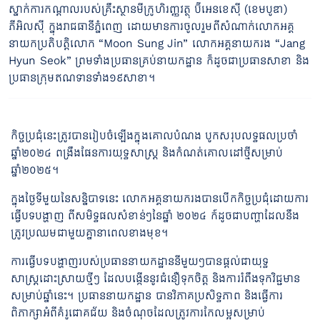
ស្នាក់ការកណ្តាលរបស់គ្រឹះស្ថានមីក្រូហិរញ្ញវត្ថុ ប៊ីអេនខេស៊ី (ខេមបូឌា)
ភីអិលស៊ី ក្នុងរាជធានីភ្នំពេញ ដោយមានការចូលរួមពីសំណាក់លោកអគ្គ
នាយកប្រតិបត្តិលោក “Moon Sung Jin” លោកអគ្គនាយករង “Jang
Hyun Seok” ព្រមទាំងប្រធានគ្រប់នាយកដ្ឋាន ក៏ដូចជាប្រធានសាខា និង
ប្រធានក្រុមឥណទានទាំង១៩សាខា។
កិច្ចប្រជុំនេះត្រូវបានរៀបចំឡើងក្នុងគោលបំណង បូកសរុបលទ្ធផលប្រចាំ
ឆ្នាំ២០២៤ ពង្រឹងផែនការយុទ្ធសាស្ត្រ និងកំណត់គោលដៅថ្មីសម្រាប់
ឆ្នាំ២០២៥។
ក្នុងថ្ងៃទីមួយនៃសន្និបាទនេះ លោកអគ្គនាយករងបានបើកកិច្ចប្រជុំដោយការ
ធ្វើបទបង្ហាញ ពីសមិទ្ធផលសំខាន់ៗនៃឆ្នាំ ២០២៤ ក៍ដូចជាបញ្ហាដែលនឹង
ត្រូវប្រឈមជាមួយគ្នានាពេលខាងមុខ។
ការធ្វើបទបង្ហាញរបស់ប្រធាននាយកដ្ឋាននីមួយៗបានផ្តល់ជាយុទ្ធ
សាស្រ្តដោះស្រាយថ្មីៗ ដែលបង្កើននូវជំនឿទុកចិត្ត និងការរំពឹងទុកវិជ្ជមាន
សម្រាប់ឆ្នាំនេះ។ ប្រធាននាយកដ្ឋាន បានវិភាគប្រសិទ្ធភាព និងធ្វើការ
ពិភាក្សាអំពីគំរូជោគជ័យ និងចំណុចដែលត្រូវការកែលម្អសម្រាប់