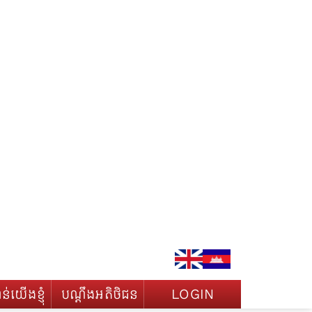
់យើងខ្ញុំ
បណ្តឹងអតិថិជន
LOGIN
០២៥