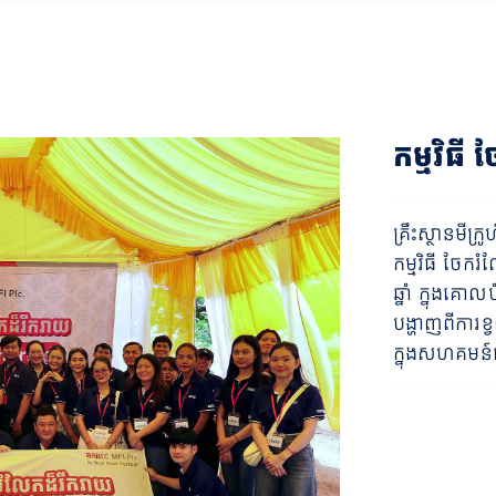
កម្មវិធ
គ្រឹះស្ថានមីក្
កម្មវិធី ចែ
ឆ្នាំ ក្នុងគ
បង្ហាញពីការខ្
ក្នុងសហគមន៍ជ