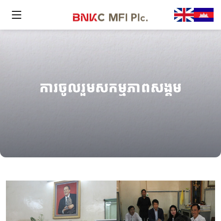
ការចូលរួមសកម្មភាពសង្គម