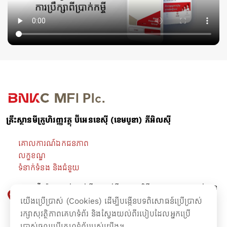
គ្រឹះស្ថានមីក្រូហិរញ្ញវត្ថុ ប៊ីអេនខេស៊ី (ខេមបូឌា) ភីអិលស៊ី
គោលការណ៍ឯកជនភាព
លក្ខខណ្ឌ
ទំនាក់ទំនង និងជំនួយ
អគារ ប៊ី-រ៉ាយ ជាន់ផ្ទាល់ដី -​ ជាន់ទី៤ មហាវិថីព្រះនរោត្តម សង្កាត់ទន្លេ
បាសាក់ ខណ្ឌចំការមន រាជធានីភ្នំពេញ។
យើងប្រើប្រាស់ (Cookies) ដើម្បីបង្កើនបទពិសោធន៍ប្រើប្រាស់
រក្សាសុវត្ថិភាពគេហទំព័រ និងស្វែងយល់ពីរបៀបដែលអ្នកប្រើ
ប្រាស់ចូលប្រើគេហទំព័ររបស់យើង។