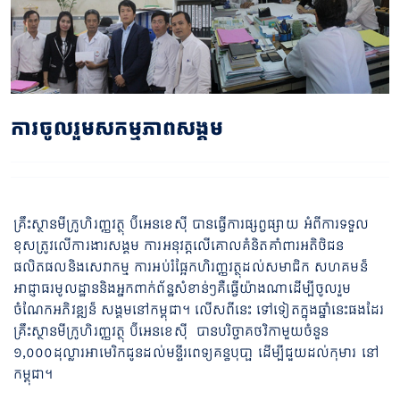
ការចូលរួមសកម្មភាពសង្គម
គ្រឹះស្ថានមីក្រូហិរញ្ញវត្ថុ ប៊ីអេនខេស៊ី ​បានធ្វើការផ្សព្វផ្សាយ អំពី​ការទទួល
ខុសត្រូវលើការងារសង្គម ការអនុវត្តលើគោលគំនិតគាំពារអតិថិជន
ផលិតផលនិងសេវាកម្ម ការអប់រំផ្អែកហិរញ្ញវត្ថុដល់សមាជិក សហគមន៏
អាជ្ញាធរមូលដ្ឋាននិងអ្នកពាក់ព័ន្ឋសំខាន់ៗគឺធ្វើយ៉ាងណាដើម្បីចូលរួម
ចំណែកអភិវឌ្ឍន៏ សង្គមនៅកម្ពុជា។ លើសពីនេះ ទៅទៀតក្នុងឆ្នាំនេះផងដែរ
គ្រឹះស្ថានមីក្រូហិរញ្ញវត្ថុ ប៊ីអេនខេស៊ី បានបរិច្ចាគថវិកាមួយចំនួន
១,០០០ដុល្លារអាមេរិកជូនដល់មន្ទីរពេទ្យគន្ធបុបា្ផ ដើម្បីជួយដល់កុមារ នៅ
កម្ពុជា។