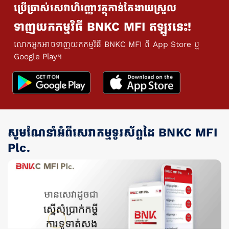
ប្រើប្រាស់សេវាហិរញ្ញាវត្ថុកាន់តែងាយស្រួល
ទាញយកកម្មវិធី BNKC MFI ឥឡូវនេះ!
លោកអ្នកអាចទាញយកកម្មវិធី BNKC MFI ពី App Store ឬ
Google Play។
សូមណែនាំអំពីសេវាកម្មទូរស័ព្ទដៃ BNKC MFI
Plc.