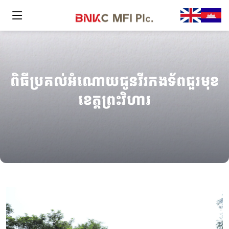
ពិធីប្រគល់អំណោយជូនវីរកងទ័ពជួរមុខ
ខេត្តព្រះវិហារ