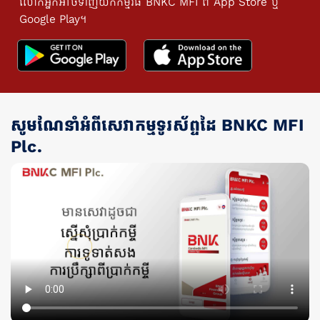
លោកអ្នកអាចទាញយកកម្មវិធី BNKC MFI ពី App Store ឬ
Google Play។
សូមណែនាំអំពីសេវាកម្មទូរស័ព្ទដៃ BNKC MFI
Plc.