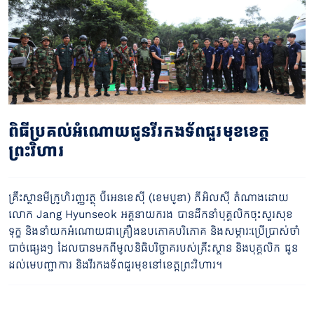
ពិធីប្រគល់អំណោយជូនវីរកងទ័ពជួរមុខខេត្ត
ព្រះវិហារ
គ្រឹះស្ថានមីក្រូហិរញ្ញវត្ថុ ប៊ីអេនខេស៊ី (ខេមបូឌា) ភីអិលស៊ី តំណាងដោយ
លោក Jang Hyunseok អគ្គនាយករង បានដឹកនាំបុគ្គលិកចុះសួរសុខ
ទុក្ខ និងនាំយកអំណោយជាគ្រឿងឧបភោគបរិភោគ និងសម្ភារៈប្រើប្រាស់ចាំ
បាច់ផ្សេងៗ ដែលបានមកពីមូលនិធិបរិច្ចាគរបស់គ្រឹះស្ថាន និងបុគ្គលិក ជូន
ដល់មេបញ្ជាការ និងវីរកងទ័ពជួរមុខនៅខេត្តព្រះវិហារ។