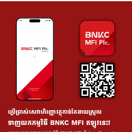
ប្រើប្រាស់សេវាហិរញ្ញាវត្ថុកាន់តែងាយស្រួល
ទាញយកកម្មវិធី BNKC MFI ឥឡូវនេះ!