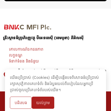
គ្រឹះស្ថានមីក្រូហិរញ្ញវត្ថុ ប៊ីអេនខេស៊ី (ខេមបូឌា) ភីអិលស៊ី
គោលការណ៍ឯកជនភាព
លក្ខខណ្ឌ
ទំនាក់ទំនង និងជំនួយ
អគារ ប៊ី-រ៉ាយ ជាន់ផ្ទាល់ដី -​ ជាន់ទី៤ មហាវិថីព្រះនរោត្តម សង្កាត់ទន្លេ
បាសាក់ ខណ្ឌចំការមន រាជធានីភ្នំពេញ។
យើងប្រើប្រាស់ (Cookies) ដើម្បីបង្កើនបទពិសោធន៍ប្រើប្រាស់
រក្សាសុវត្ថិភាពគេហទំព័រ និងស្វែងយល់ពីរបៀបដែលអ្នកប្រើ
ប្រាស់ចូលប្រើគេហទំព័ររបស់យើង។
@២០១៦ រក្សាសិទ្ធគ្រប់យ៉ាងដោយគ្រឹះស្ថានមីក្រូហិរញ្ញវត្ថុ ប៊ីអេនខេស៊ី (ខេមបូឌា)
បដិសេធ
យល់ព្រម
ភីអិលស៊ី