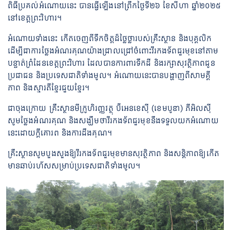
ពិធីប្រគល់អំណោយនេះ បានធ្វើឡើងនៅព្រឹកថ្ងៃទី២៦ ខែសីហា ឆ្នាំ២០២៥
នៅខេត្តព្រះវិហារ។
អំណោយទាំងនេះ កើតចេញពីទឹកចិត្តដ៏ថ្លៃថ្លារបស់គ្រឹះស្ថាន និងបុគ្គលិក
ដើម្បីជាការថ្លែងអំណរគុណយ៉ាងជ្រាលជ្រៅចំពោះវីរកងទ័ពជួរមុខនៅតាម
បន្ទាត់ព្រំដែនខេត្តព្រះវិហារ ដែលបានការពារទឹកដី និងរក្សាសុវត្ថិភាពជូន
ប្រជាជន និងប្រទេសជាតិទាំងមូល។ អំណោយនេះបានបង្ហាញពីសាមគ្គី
ភាព និងស្មារតីខ្មែរជួយខ្មែរ។
ជាចុងក្រោយ គ្រឹះស្ថានមីក្រូហិរញ្ញវត្ថុ ប៊ីអេនខេស៊ី (ខេមបូឌា) ភីអិលស៊ី
សូមថ្លែងអំណរគុណ និងសង្ឃឹមថាវីរកងទ័ពជួរមុខនឹងទទួលយកអំណោយ
នេះដោយក្តីគោរព និងការដឹងគុណ។
គ្រឹះស្ថានសូមបួងសួងឱ្យវីរកងទ័ពជួរមុខមានសុវត្ថិភាព និងសន្តិភាពឱ្យកើត
មានឆាប់រហ័សសម្រាប់ប្រទេសជាតិទាំងមូល។